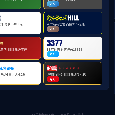
究
科研项目
7体育近年主要科研项目概况
首页
上页
1
下页
尾页