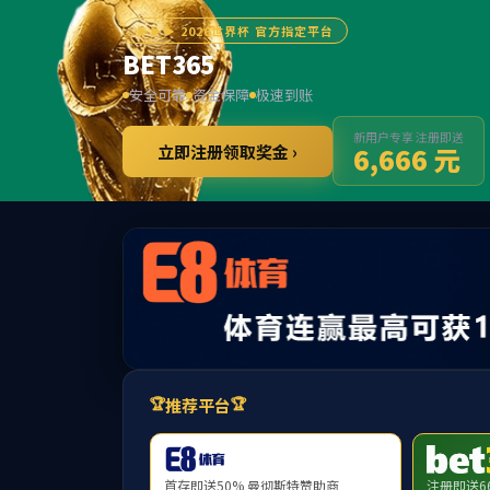
337
首页
公司概况
团队队伍
科学研究