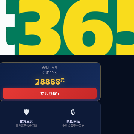
官方网站
English
集团首页
信息门户
党群工会
社会培训
员工之家