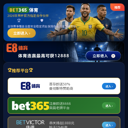
3377体育-权威体育赛事平
台-中国官方网站
通知公告
名家论坛：公共部门高层管理者与公
04-07
共组织绩效
2026