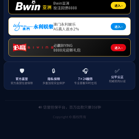
11-29
研究——从澳洲经验到中国模式
2024
名家论坛：谜之论文：如何用谜题挽
09-28
救乏味的研究？
2024
名家论坛：交又学科视角下的可持续
09-11
城市化与国土空间优化研究
2024
首页
上页
1
2
3
4
5
下页
尾页